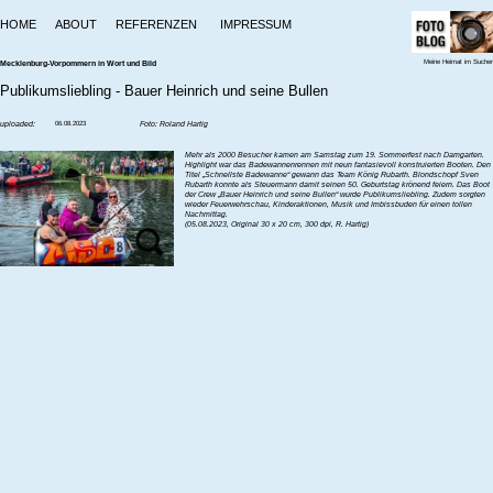
HOME
ABOUT
REFERENZEN
IMPRESSUM
Meine Heimat im Sucher
Mecklenburg-Vorpommern in Wort und Bild
Publikumsliebling - Bauer Heinrich und seine Bullen
uploaded:
06.08.2023
Foto: Roland Hartig
‍Mehr als 2000 Besucher kamen am Samstag zum 19. Sommerfest nach Damgarten.
Highlight war das Badewannenrennen mit neun fantasievoll konstruierten Booten. Den
Titel „Schnellste Badewanne“ gewann das Team König Rubarth. Blondschopf Sven
Rubarth konnte als Steuermann damit seinen 50. Geburtstag krönend feiern. Das Boot
der Crew „Bauer Heinrich und seine Bullen“ wurde Publikumsliebling. Zudem sorgten
wieder Feuerwehrschau, Kinderaktionen, Musik und Imbissbuden für einen tollen
Nachmittag.
‍(05.08.2023, Original 30 x 20 cm, 300 dpi, R. Hartig)