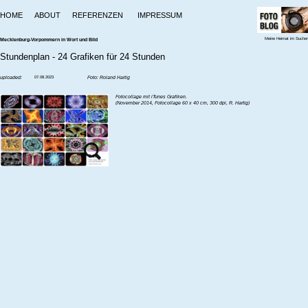
HOME
ABOUT
REFERENZEN
IMPRESSUM
Meine Heimat im Sucher
Mecklenburg-Vorpommern in Wort und Bild
Stundenplan - 24 Grafiken für 24 Stunden
uploaded:
07.08.2023
Foto: Roland Hartig
‍Fotocollage mit iTunes Grafiken.
‍(November 2014, Fotocollage 60 x 40 cm, 300 dpi, R. Hartig)